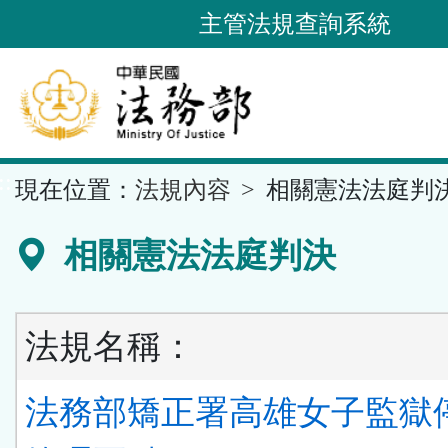
跳
主管法規查詢系統
到
主
要
內
容
::
現在位置：
法規內容
相關憲法法庭判
區
塊
相關憲法法庭判決
法規名稱：
法務部矯正署高雄女子監獄