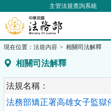
跳
主管法規查詢系統
到
主
要
內
容
::
現在位置：
法規內容
相關司法解釋
區
塊
相關司法解釋
法規名稱：
法務部矯正署高雄女子監獄