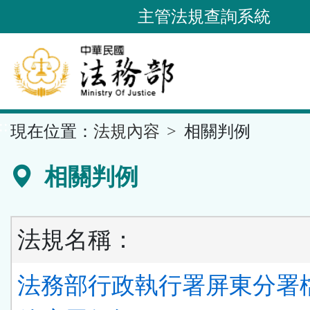
跳
主管法規查詢系統
到
主
要
內
容
::
現在位置：
法規內容
相關判例
區
塊
相關判例
法規名稱：
法務部行政執行署屏東分署