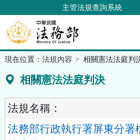
跳
主管法規查詢系統
到
主
要
內
容
::
現在位置：
法規內容
相關憲法法庭判
區
塊
相關憲法法庭判決
法規名稱：
法務部行政執行署屏東分署