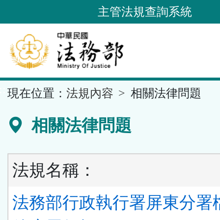
跳
主管法規查詢系統
到
主
要
內
容
::
現在位置：
法規內容
相關法律問題
區
塊
相關法律問題
法規名稱：
法務部行政執行署屏東分署