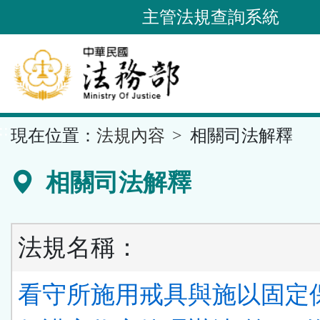
跳
主管法規查詢系統
到
主
要
內
容
::
現在位置：
法規內容
相關司法解釋
區
塊
相關司法解釋
法規名稱：
看守所施用戒具與施以固定