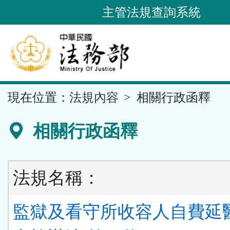
跳
主管法規查詢系統
到
主
要
內
容
::
現在位置：
法規內容
相關行政函釋
區
塊
相關行政函釋
法規名稱：
監獄及看守所收容人自費延