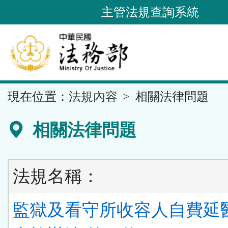
跳
主管法規查詢系統
到
主
要
內
容
::
現在位置：
法規內容
相關法律問題
區
塊
相關法律問題
法規名稱：
監獄及看守所收容人自費延