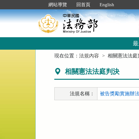
跳
:::
網站導覽
回首頁
English
到
主
要
內
容
區
最
塊
:::
現在位置：
法規內容
相關憲法法庭
相關憲法法庭判決
法規名稱：
被告獎勵實施辦法 