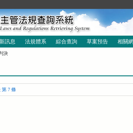
新訊息
法規體系
綜合查詢
草案預告
相關
判決
第 7 條