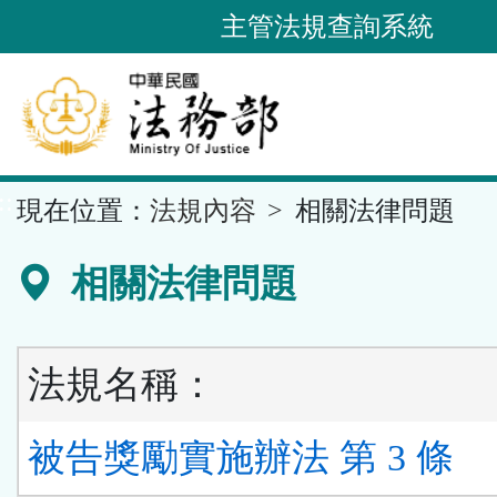
跳
主管法規查詢系統
到
主
要
內
容
::
現在位置：
法規內容
相關法律問題
區
塊
相關法律問題
法規名稱：
被告獎勵實施辦法 第 3 條