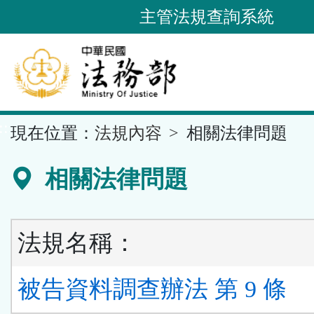
跳
主管法規查詢系統
到
主
要
內
容
::
現在位置：
法規內容
相關法律問題
區
塊
相關法律問題
法規名稱：
被告資料調查辦法 第 9 條