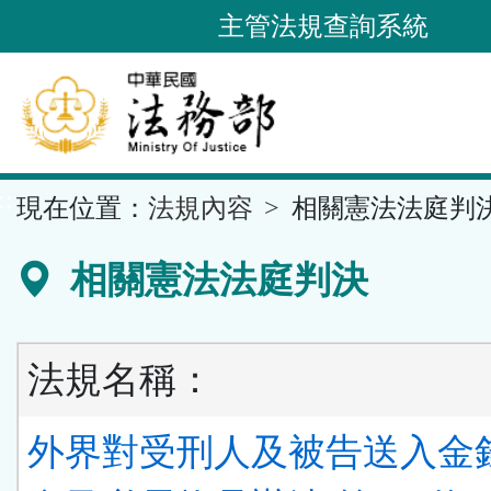
跳
主管法規查詢系統
到
主
要
內
容
::
現在位置：
法規內容
相關憲法法庭判
區
塊
相關憲法法庭判決
法規名稱：
外界對受刑人及被告送入金