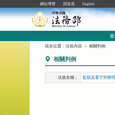
跳
:::
網站導覽
回首頁
English
到
主
要
內
容
區
最
塊
:::
現在位置：
法規內容
相關判例
相關判例
法規名稱：
監獄及看守所辦理使