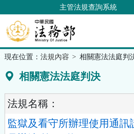
跳
主管法規查詢系統
到
主
要
內
容
::
現在位置：
法規內容
相關憲法法庭判
區
塊
相關憲法法庭判決
法規名稱：
監獄及看守所辦理使用通訊