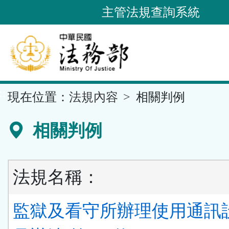
跳
主管法規查詢系統
到
主
要
內
容
::
現在位置：
法規內容
相關判例
區
塊
相關判例
法規名稱：
監獄及看守所辦理使用通訊