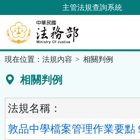
跳
主管法規查詢系統
到
主
要
內
容
::
現在位置：
法規內容
相關判例
區
塊
相關判例
法規名稱：
敦品中學檔案管理作業要點 