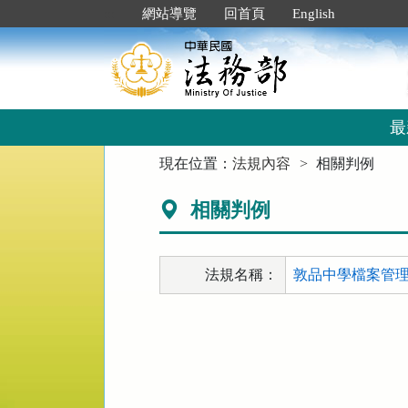
跳
:::
網站導覽
回首頁
English
到
主
要
內
容
區
最
塊
:::
現在位置：
法規內容
相關判例
相關判例
法規名稱：
敦品中學檔案管理