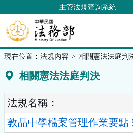
跳
主管法規查詢系統
到
主
要
內
容
::
現在位置：
法規內容
相關憲法法庭判
區
塊
相關憲法法庭判決
法規名稱：
敦品中學檔案管理作業要點 