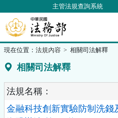
跳
主管法規查詢系統
到
主
要
內
容
::
現在位置：
法規內容
相關司法解釋
區
塊
相關司法解釋
法規名稱：
金融科技創新實驗防制洗錢