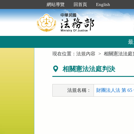
跳
:::
網站導覽
回首頁
English
到
主
要
內
容
區
最
塊
:::
現在位置：
法規內容
相關憲法法庭
相關憲法法庭判決
法規名稱：
財團法人法 第 65