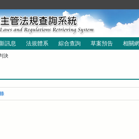
新訊息
法規體系
綜合查詢
草案預告
相關
判決
 條