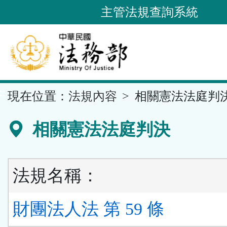
跳
主管法規查詢系統
到
主
要
內
容
::
現在位置：
法規內容
相關憲法法庭判
區
塊
相關憲法法庭判決
法規名稱：
財團法人法 第 59 條