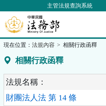
跳
主管法規查詢系統
到
主
要
內
容
::
現在位置：
法規內容
相關行政函釋
區
塊
相關行政函釋
法規名稱：
財團法人法 第 14 條