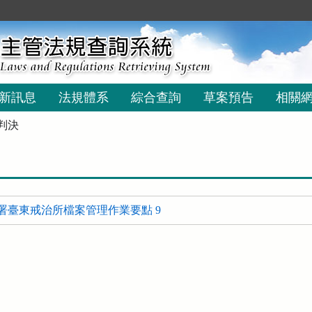
新訊息
法規體系
綜合查詢
草案預告
相關
判決
署臺東戒治所檔案管理作業要點 9