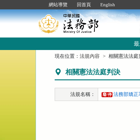
跳
:::
網站導覽
回首頁
English
到
主
要
內
容
區
最
塊
:::
現在位置：
法規內容
相關憲法法庭
相關憲法法庭判決
法規名稱：
法務部矯正
廢/停