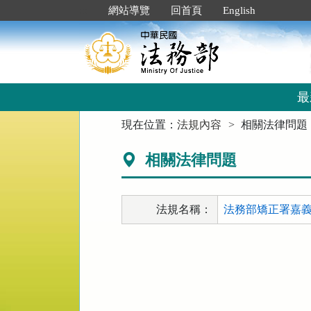
跳
:::
網站導覽
回首頁
English
到
主
要
內
容
區
最
塊
:::
現在位置：
法規內容
相關法律問題
相關法律問題
法規名稱：
法務部矯正署嘉義