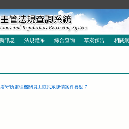
新訊息
法規體系
綜合查詢
草案預告
相關
看守所處理機關員工或民眾陳情案件要點 7