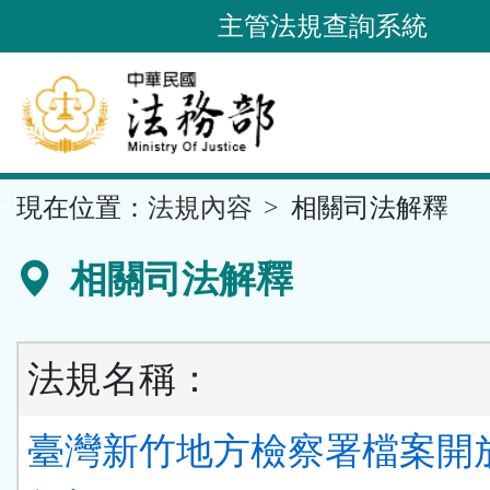
跳
主管法規查詢系統
到
主
要
內
容
::
現在位置：
法規內容
相關司法解釋
區
塊
相關司法解釋
法規名稱：
臺灣新竹地方檢察署檔案開