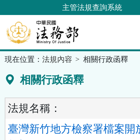
跳
主管法規查詢系統
到
主
要
內
容
::
現在位置：
法規內容
相關行政函釋
區
塊
相關行政函釋
法規名稱：
臺灣新竹地方檢察署檔案開