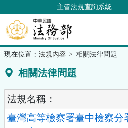
跳
主管法規查詢系統
到
主
要
內
容
::
現在位置：
法規內容
相關法律問題
區
塊
相關法律問題
法規名稱：
臺灣高等檢察署臺中檢察分