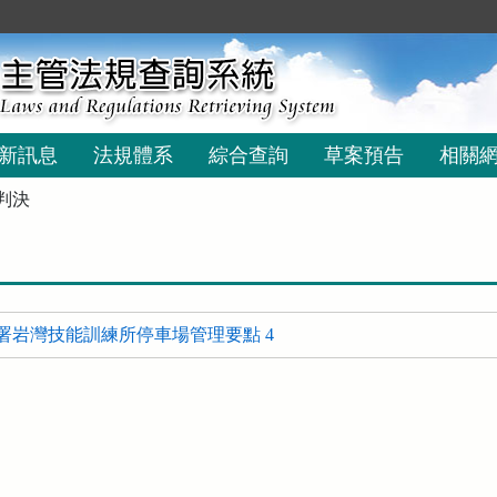
新訊息
法規體系
綜合查詢
草案預告
相關
判決
署岩灣技能訓練所停車場管理要點 4