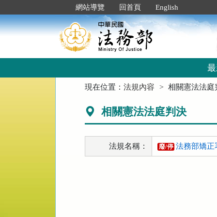
跳
:::
網站導覽
回首頁
English
到
主
要
內
容
區
最
塊
:::
現在位置：
法規內容
相關憲法法庭
相關憲法法庭判決
法規名稱：
法務部矯正
廢/停