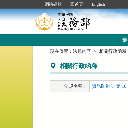
跳
:::
網站導覽
回首頁
English
到
主
要
內
容
區
最
塊
:::
現在位置：
法規內容
相關行政函釋
相關行政函釋
法規名稱：
資恐防制法 第 10