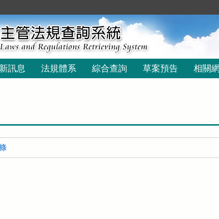
新訊息
法規體系
綜合查詢
草案預告
相關
 條