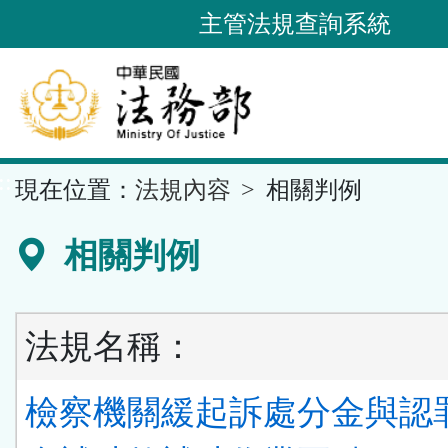
跳
主管法規查詢系統
到
主
要
內
容
::
現在位置：
法規內容
相關判例
區
塊
相關判例
法規名稱：
檢察機關緩起訴處分金與認