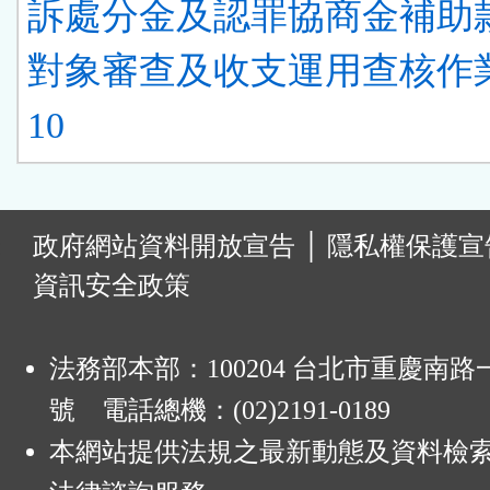
訴處分金及認罪協商金補助
對象審查及收支運用查核作
10
:
政府網站資料開放宣告
│
隱私權保護宣
資訊安全政策
法務部本部：100204 台北市重慶南路一
號 電話總機：(02)2191-0189
本網站提供法規之最新動態及資料檢