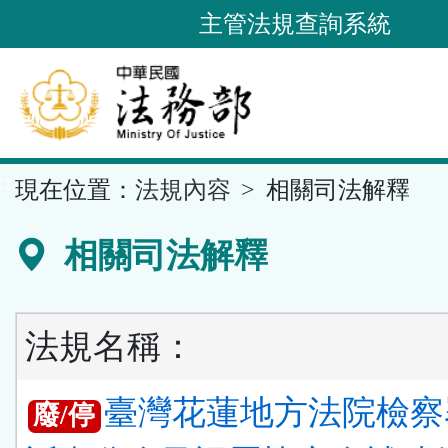
跳
主管法規查詢系統
到
主
要
內
容
::
現在位置：
法規內容
相關司法解釋
區
塊
相關司法解釋
法規名稱：
臺灣花蓮地方法院檢察
廢/停