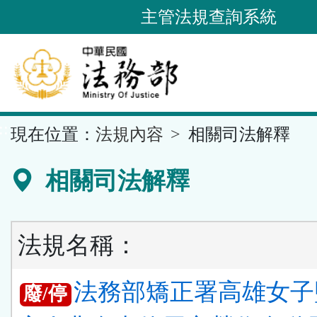
跳
主管法規查詢系統
到
主
要
內
容
::
現在位置：
法規內容
相關司法解釋
區
塊
相關司法解釋
法規名稱：
法務部矯正署高雄女子
廢/停