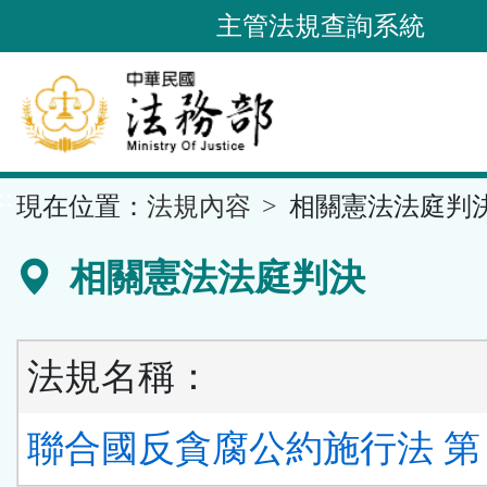
跳
主管法規查詢系統
到
主
要
內
容
::
現在位置：
法規內容
相關憲法法庭判
區
塊
相關憲法法庭判決
法規名稱：
聯合國反貪腐公約施行法 第 