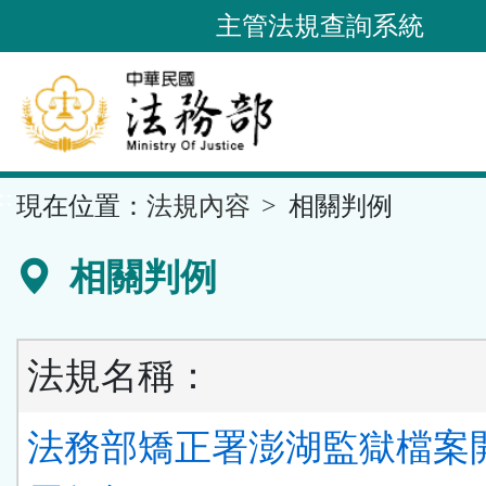
跳
主管法規查詢系統
到
主
要
內
容
::
現在位置：
法規內容
相關判例
區
塊
相關判例
法規名稱：
法務部矯正署澎湖監獄檔案