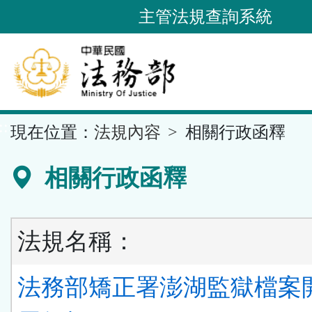
跳
主管法規查詢系統
到
主
要
內
容
::
現在位置：
法規內容
相關行政函釋
區
塊
相關行政函釋
法規名稱：
法務部矯正署澎湖監獄檔案