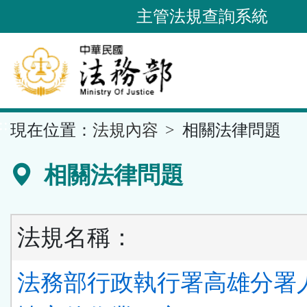
跳
主管法規查詢系統
到
主
要
內
容
::
現在位置：
法規內容
相關法律問題
區
塊
相關法律問題
法規名稱：
法務部行政執行署高雄分署