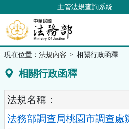
跳
主管法規查詢系統
到
主
要
內
容
::
現在位置：
法規內容
相關行政函釋
區
塊
相關行政函釋
法規名稱：
法務部調查局桃園市調查處