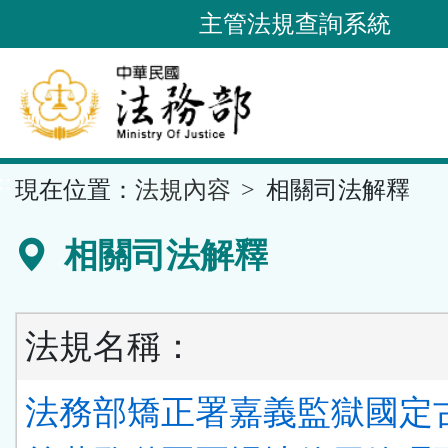
跳
主管法規查詢系統
到
主
要
內
容
::
現在位置：
法規內容
相關司法解釋
區
塊
相關司法解釋
法規名稱：
法務部矯正署嘉義監獄國定