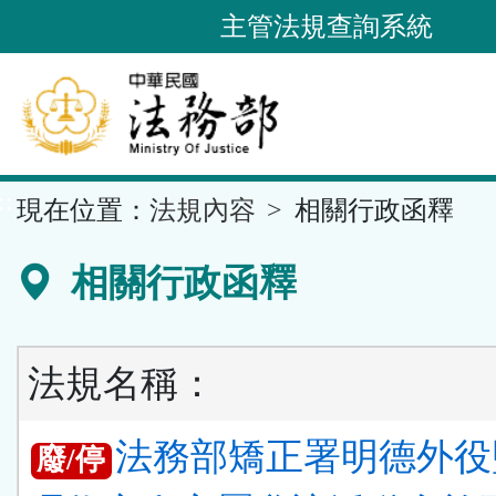
跳
主管法規查詢系統
到
主
要
內
容
::
現在位置：
法規內容
相關行政函釋
區
塊
相關行政函釋
法規名稱：
法務部矯正署明德外役
廢/停