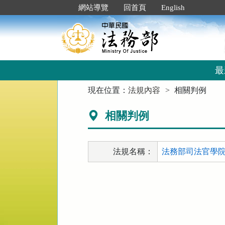
跳
:::
網站導覽
回首頁
English
到
主
要
內
容
區
最
塊
:::
現在位置：
法規內容
相關判例
相關判例
法規名稱：
法務部司法官學院