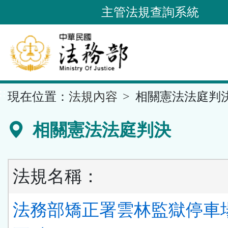
跳
主管法規查詢系統
到
主
要
內
容
::
現在位置：
法規內容
相關憲法法庭判
區
塊
相關憲法法庭判決
法規名稱：
法務部矯正署雲林監獄停車