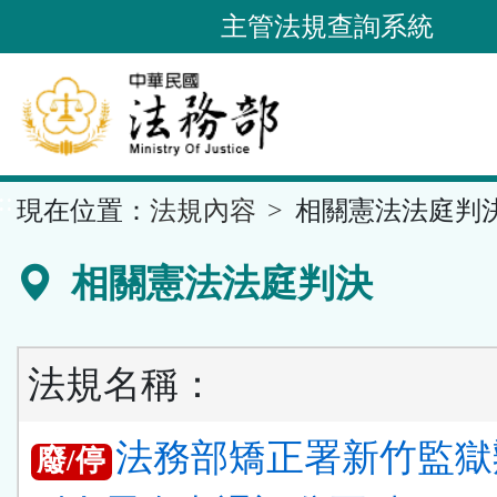
跳
主管法規查詢系統
到
主
要
內
容
::
現在位置：
法規內容
相關憲法法庭判
區
塊
相關憲法法庭判決
法規名稱：
法務部矯正署新竹監獄
廢/停