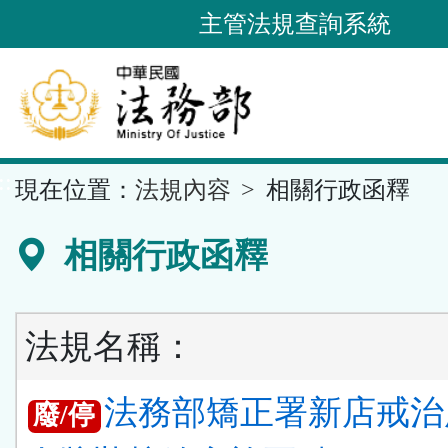
跳
主管法規查詢系統
到
主
要
內
容
::
現在位置：
法規內容
相關行政函釋
區
塊
相關行政函釋
法規名稱：
法務部矯正署新店戒治
廢/停