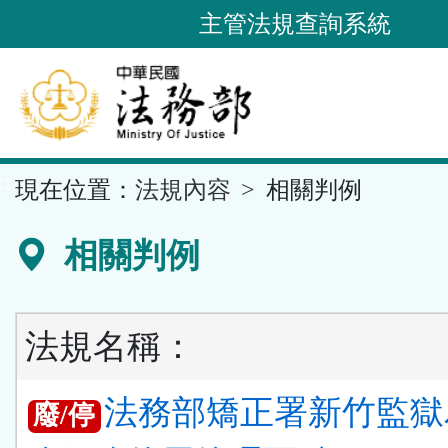
跳
主管法規查詢系統
到
主
要
內
容
::
現在位置：
法規內容
相關判例
區
塊
相關判例
法規名稱：
法務部矯正署新竹監獄
廢/停