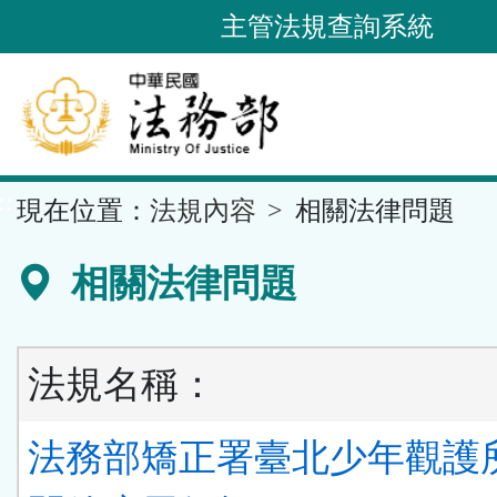
跳
主管法規查詢系統
到
主
要
內
容
::
現在位置：
法規內容
相關法律問題
區
塊
相關法律問題
法規名稱：
法務部矯正署臺北少年觀護