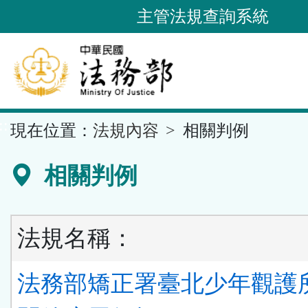
跳
主管法規查詢系統
到
主
要
內
容
::
現在位置：
法規內容
相關判例
區
塊
相關判例
法規名稱：
法務部矯正署臺北少年觀護