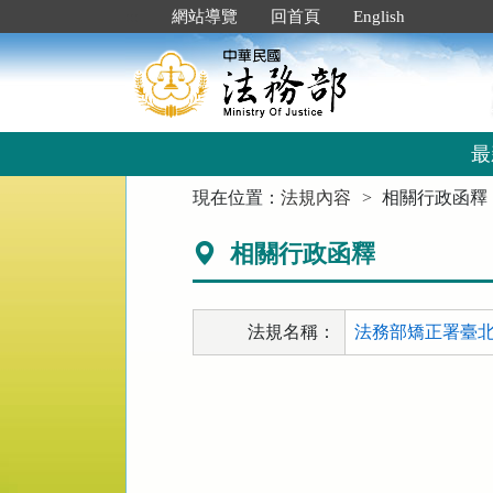
跳
:::
網站導覽
回首頁
English
到
主
要
內
容
區
最
塊
:::
現在位置：
法規內容
相關行政函釋
相關行政函釋
法規名稱：
法務部矯正署臺北