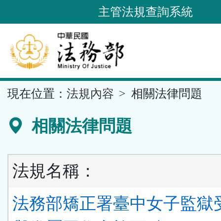
跳
主管法規查詢系統
到
主
要
內
容
::
現在位置：
法規內容
相關法律問題
區
塊
相關法律問題
法規名稱：
法務部矯正署臺中女子監獄