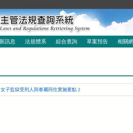
新訊息
法規體系
綜合查詢
草案預告
相關
女子監獄受刑人與眷屬同住實施要點 2