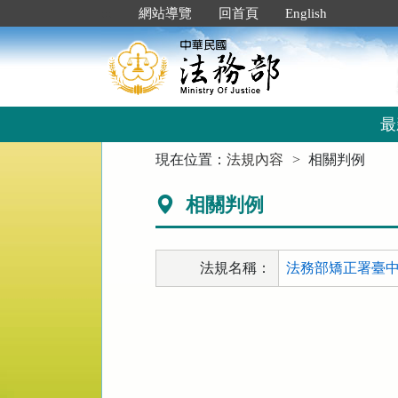
跳
:::
網站導覽
回首頁
English
到
主
要
內
容
區
最
塊
:::
現在位置：
法規內容
相關判例
相關判例
法規名稱：
法務部矯正署臺中