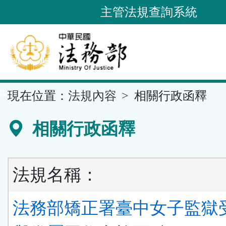
跳
主管法規查詢系統
到
主
要
內
容
::
現在位置：
法規內容
相關行政函釋
區
塊
相關行政函釋
法規名稱：
法務部矯正署臺中女子監獄